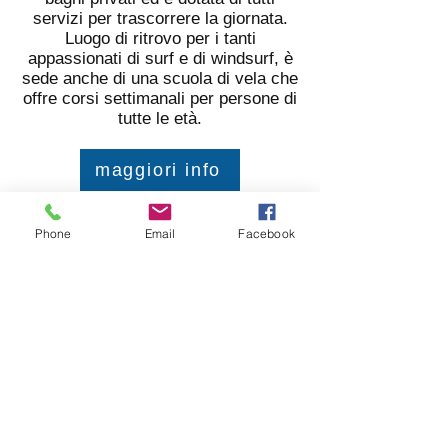
servizi per trascorrere la giornata.
Luogo di ritrovo per i tanti
appassionati di surf e di windsurf, è
sede anche di una scuola di vela che
offre corsi settimanali per persone di
tutte le età.
maggiori info
Contatti
Phone
Email
Facebook
Indirizzo: Marina di Salivoli, 57025
Piombino (LI)
Telefono:
+39 0565 42809
Torre di controllo:
+39 0565 48091
Fax:
+39 0565 42824
E-mail:
info@marinadisalivoli.it
Pec:
cooplormeggio@legalmail.it
VHF CH 9